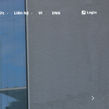
Login
ức
Liên hệ
VI
ENG